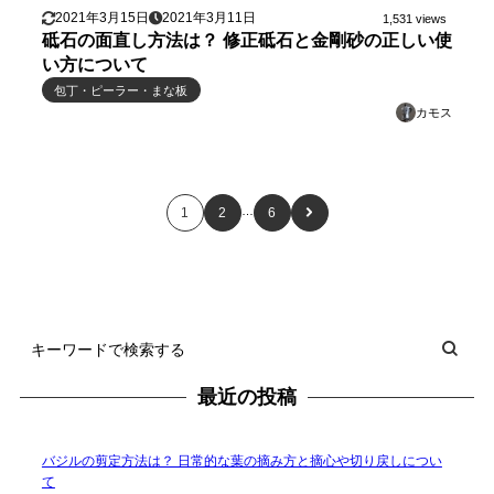
2021年3月15日
2021年3月11日
1,531 views
砥石の面直し方法は？ 修正砥石と金剛砂の正しい使
い方について
包丁・ピーラー・まな板
カモス
…
1
2
6
最近の投稿
バジルの剪定方法は？ 日常的な葉の摘み方と摘心や切り戻しについ
て