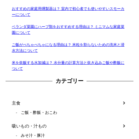
おすすめの家庭用燻製器は？ 室内で初心者でも使いやすいスモーカ
ーについて
ベランダ菜園にハーブ類をおすすめする理由は？ ミニマムな家庭菜
園について
ご飯がべちゃべちゃになる理由は？ 米粒を割らないための洗米と浸
水方法について
米を炊飯する水加減は？ 水分量の計算方法と炊き込みご飯や酢飯に
ついて
カテゴリー
主食
ご飯・酢飯・おこわ
吸いもの・汁もの
みそ汁・豚汁