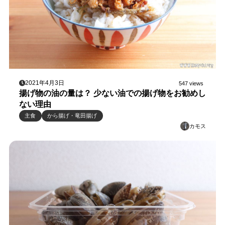
2021年4月3日
547 views
揚げ物の油の量は？ 少ない油での揚げ物をお勧めし
ない理由
主食
から揚げ・竜田揚げ
カモス