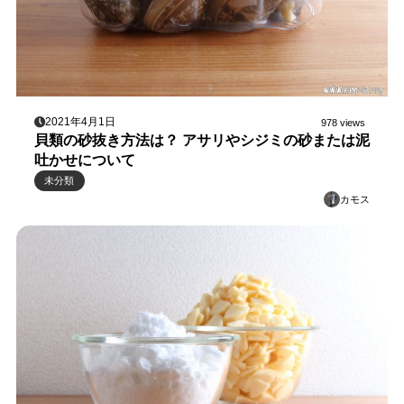
2021年4月1日
978 views
貝類の砂抜き方法は？ アサリやシジミの砂または泥
吐かせについて
未分類
カモス