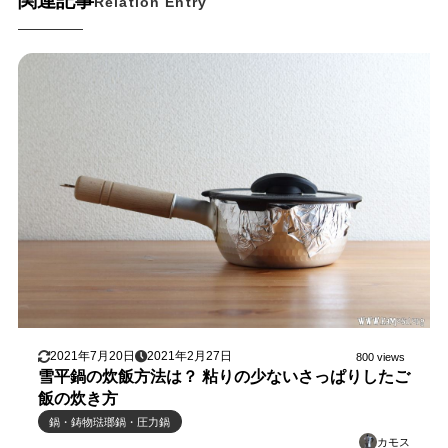
関連記事
Relation Entry
2021年7月20日
2021年2月27日
800 views
雪平鍋の炊飯方法は？ 粘りの少ないさっぱりしたご
飯の炊き方
鍋・鋳物琺瑯鍋・圧力鍋
カモス