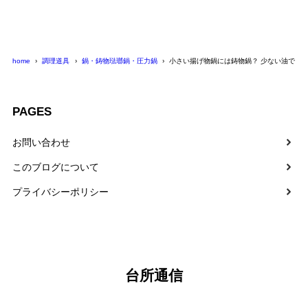
home
調理道具
鍋・鋳物琺瑯鍋・圧力鍋
小さい揚げ物鍋には鋳物鍋？ 少ない油でも
PAGES
お問い合わせ
このブログについて
プライバシーポリシー
台所通信