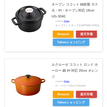
オーブン ココット 鋳鉄製 ガス
火・IH・オーブン対応 18cm
UG-3040
created by
Rinker
キャプテンスタッグ(CAPTAIN STAG)
Amazon
楽天市場
Yahooショッピング
ルクルーゼ ココット ロンド ホ
ーロー 鍋 IH 対応 20cm オレン
ジ
created by
Rinker
ル・クルーゼ(Le Creuset)
Amazon
楽天市場
Yahooショッピング