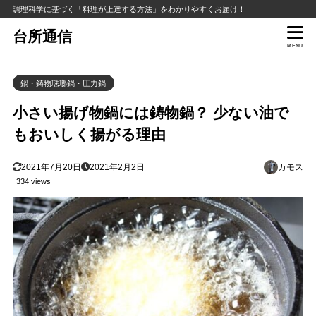
調理科学に基づく「料理が上達する方法」をわかりやすくお届け！
台所通信
MENU
鍋・鋳物琺瑯鍋・圧力鍋
小さい揚げ物鍋には鋳物鍋？ 少ない油で
もおいしく揚がる理由
2021年7月20日
2021年2月2日
カモス
334 views