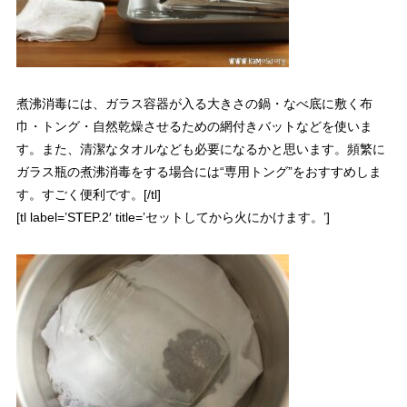
煮沸消毒には、ガラス容器が入る大きさの鍋・なべ底に敷く布
巾・トング・自然乾燥させるための網付きバットなどを使いま
す。また、清潔なタオルなども必要になるかと思います。頻繁に
ガラス瓶の煮沸消毒をする場合には“専用トング”をおすすめしま
す。すごく便利です。[/tl]
[tl label=’STEP.2′ title=’セットしてから火にかけます。’]