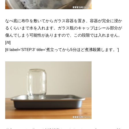
なべ底に布巾を敷いてからガラス容器を置き、容器が完全に浸か
るくらいまで水を入れます。ガラス瓶のキャップはシール部分が
傷んでしまう可能性がありますので、この段階では入れません。
[/tl]
[tl label=’STEP.3′ title=’煮立ってから5分ほど煮沸殺菌します。’]