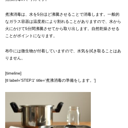
煮沸消毒は、水を5分ほど沸騰させることで消毒します。一般的
なガラス容器は温度差により割れることがありますので、水から
火にかけて5分間沸騰させてから取り出します。自然乾燥させる
ことがポイントになります。
布巾には微生物が付着していますので、水気を拭き取ることはあ
りません。
[timeline]
[tl label=’STEP.1′ title=’煮沸消毒の準備をします。’]