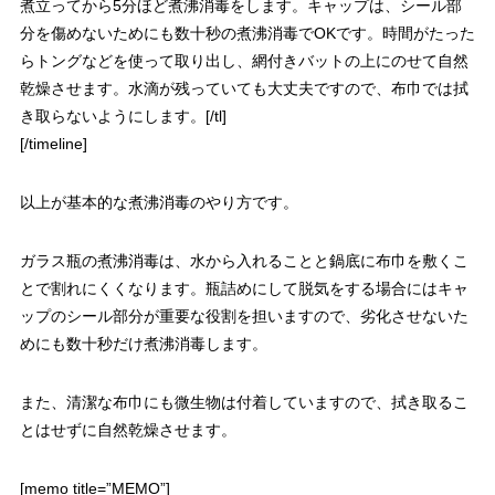
煮立ってから5分ほど煮沸消毒をします。キャップは、シール部
分を傷めないためにも数十秒の煮沸消毒でOKです。時間がたった
らトングなどを使って取り出し、網付きバットの上にのせて自然
乾燥させます。水滴が残っていても大丈夫ですので、布巾では拭
き取らないようにします。[/tl]
[/timeline]
以上が基本的な煮沸消毒のやり方です。
ガラス瓶の煮沸消毒は、水から入れることと鍋底に布巾を敷くこ
とで割れにくくなります。瓶詰めにして脱気をする場合にはキャ
ップのシール部分が重要な役割を担いますので、劣化させないた
めにも数十秒だけ煮沸消毒します。
また、清潔な布巾にも微生物は付着していますので、拭き取るこ
とはせずに自然乾燥させます。
[memo title=”MEMO”]